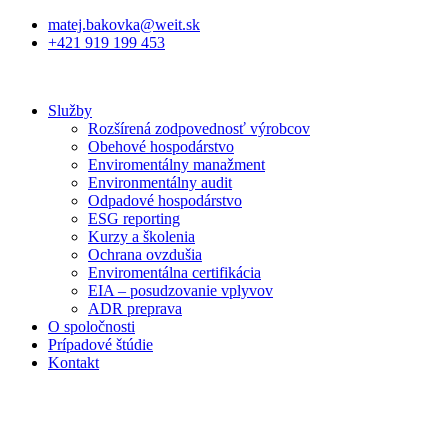
Preskočiť
matej.bakovka@weit.sk
na
+421 919 199 453
obsah
Služby
Rozšírená zodpovednosť výrobcov
Obehové hospodárstvo
Enviromentálny manažment
Environmentálny audit
Odpadové hospodárstvo
ESG reporting
Kurzy a školenia
Ochrana ovzdušia
Enviromentálna certifikácia
EIA – posudzovanie vplyvov
ADR preprava
O spoločnosti
Prípadové štúdie
Kontakt