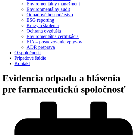
Enviromentálny manažment
Environmentálny audit
Odpadové hospodárstvo
ESG reporting
Kurzy a školenia
Ochrana ovzdušia
Enviromentálna certifikácia
EIA – posudzovanie vplyvov
ADR preprava
O spoločnosti
Prípadové štúdie
Kontakt
Evidencia odpadu a hlásenia
pre farmaceutickú spoločnosť