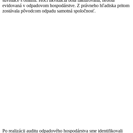
súvisiace s obalmi. Hoci likvidácia bola fakturovaná, nebola
evidovaná v odpadovom hospodárstve. Z právneho hľadiska pritom
zostávala pôvodcom odpadu samotná spoločnosť.
Po realizácii auditu odpadového hospodárstva sme identifikovali