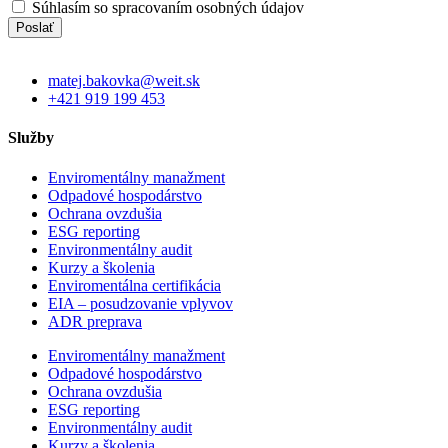
Súhlasím so spracovaním osobných údajov
Poslať
matej.bakovka@weit.sk
+421 919 199 453
Služby
Enviromentálny manažment
Odpadové hospodárstvo
Ochrana ovzdušia
ESG reporting
Environmentálny audit
Kurzy a školenia
Enviromentálna certifikácia
EIA – posudzovanie vplyvov
ADR preprava
Enviromentálny manažment
Odpadové hospodárstvo
Ochrana ovzdušia
ESG reporting
Environmentálny audit
Kurzy a školenia