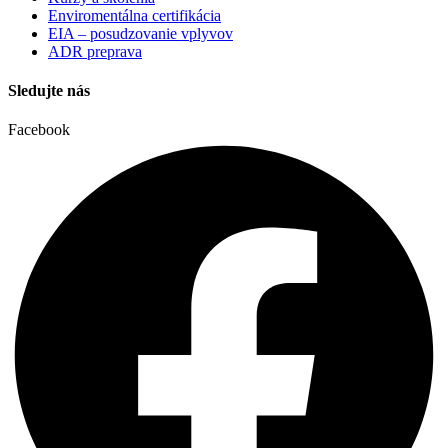
Enviromentálna certifikácia
EIA – posudzovanie vplyvov
ADR preprava
Sledujte nás
Facebook