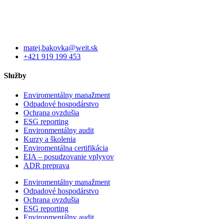
matej.bakovka@weit.sk
+421 919 199 453
Služby
Enviromentálny manažment
Odpadové hospodárstvo
Ochrana ovzdušia
ESG reporting
Environmentálny audit
Kurzy a školenia
Enviromentálna certifikácia
EIA – posudzovanie vplyvov
ADR preprava
Enviromentálny manažment
Odpadové hospodárstvo
Ochrana ovzdušia
ESG reporting
Environmentálny audit