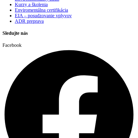
Kurzy a školenia
Enviromentálna certifikácia
EIA – posudzovanie vplyvov
ADR preprava
Sledujte nás
Facebook