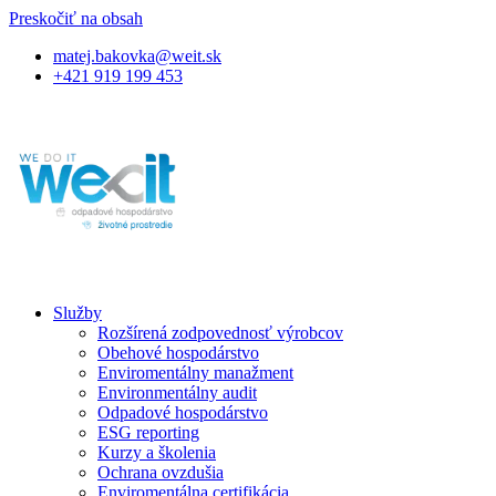
Preskočiť na obsah
matej.bakovka@weit.sk
+421 919 199 453
Služby
Rozšírená zodpovednosť výrobcov
Obehové hospodárstvo
Enviromentálny manažment
Environmentálny audit
Odpadové hospodárstvo
ESG reporting
Kurzy a školenia
Ochrana ovzdušia
Enviromentálna certifikácia