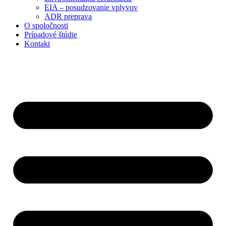
EIA – posudzovanie vplyvov
ADR preprava
O spoločnosti
Prípadové štúdie
Kontakt