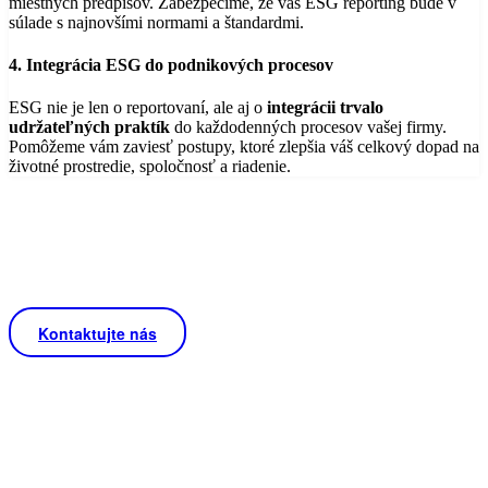
miestnych predpisov. Zabezpečíme, že váš ESG reporting bude v
súlade s najnovšími normami a štandardmi.
4. Integrácia ESG do podnikových procesov
ESG nie je len o reportovaní, ale aj o
integrácii trvalo
udržateľných praktík
do každodenných procesov vašej firmy.
Pomôžeme vám zaviesť postupy, ktoré zlepšia váš celkový dopad na
životné prostredie, spoločnosť a riadenie.
Chcete ESG reporting pre vašu
firmu?
Kontaktujte nás